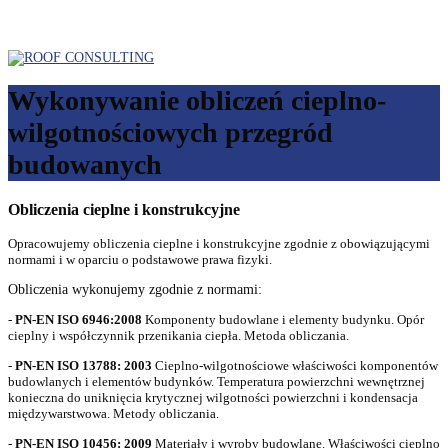
Wykonywanie obliczeń cieplno-
wilgotnościowych przegród
budowanych
Obliczenia cieplne i konstrukcyjne
Opracowujemy obliczenia cieplne i konstrukcyjne zgodnie z obowiązującymi
normami i w oparciu o podstawowe prawa fizyki.
Obliczenia wykonujemy zgodnie z normami:
-
P
N-EN ISO 6946:2008
Komponenty budowlane i elementy budynku. Opór
cieplny i współczynnik przenikania ciepła. Metoda obliczania.
-
PN-EN ISO 13788: 2003
Cieplno-wilgotnościowe właściwości komponentów
budowlanych i elementów budynków. Temperatura powierzchni wewnętrznej
konieczna do uniknięcia krytycznej wilgotności powierzchni i kondensacja
międzywarstwowa. Metody obliczania.
-
PN-EN ISO 10456: 2009
Materiały i wyroby budowlane. Właściwości cieplno